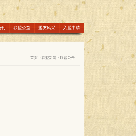
会刊
联盟公益
盟友风采
入盟申请
首页
>
联盟新闻
>
联盟公告