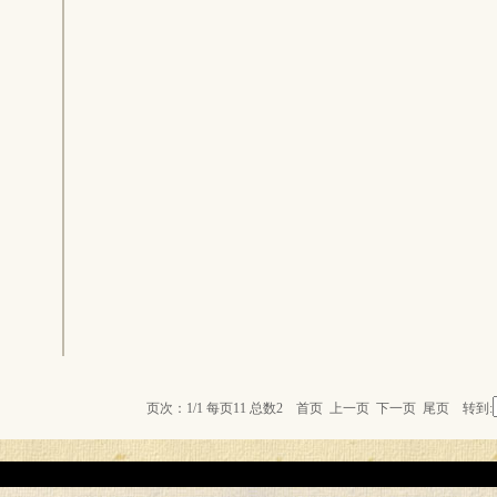
页次：1/1 每页11 总数2 首页 上一页 下一页 尾页 转到: