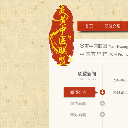
首页
联盟介绍
联盟新闻
Union News
2015-09-0
联盟公告
2015-08-2
国内新闻
国际新闻